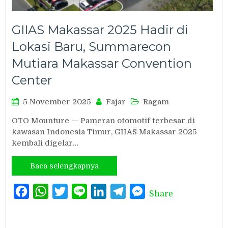
GIIAS Makassar 2025 Hadir di
Lokasi Baru, Summarecon
Mutiara Makassar Convention
Center
5 November 2025
Fajar
Ragam
OTO Mounture — Pameran otomotif terbesar di
kawasan Indonesia Timur, GIIAS Makassar 2025
kembali digelar…
Baca selengkapnya
Facebook
WhatsApp
Twitter
Line
LinkedIn
Telegram
Messenger
Share