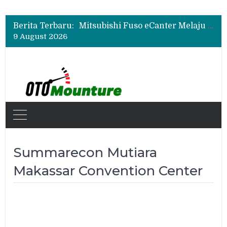
Mitsubishi Fuso Perkenalkan Next Generation Zero Down Time di GIIAS 2026
Mitsubishi Fuso Dorong Armada Minim Downtime lewat VIP Fleet Training 2026
Berita Terbaru:
Mitsubishi Fuso eCanter Melaju di Bisnis Logistik, Fastana Jadi Pengguna Baru
9 August 2026
Mitsubishi Fuso Perkenalkan Next Generation Zero Down Time di GIIAS 2026
Mitsubishi Fuso Dorong Armada Minim Downtime lewat VIP Fleet Training 2026
Summarecon Mutiara
Makassar Convention Center