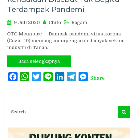
Terdampak Pandemi
9 Juli 2020
Chito
Ragam
OTO Mounture — Dampak pandemi virus korona
(Covid-19) memang mempengaruhi banyak sektor
industri di Tanah…
Baca selengkapnya
Facebook
WhatsApp
Twitter
Line
LinkedIn
Telegram
Messenger
Share
Search
Search
for: