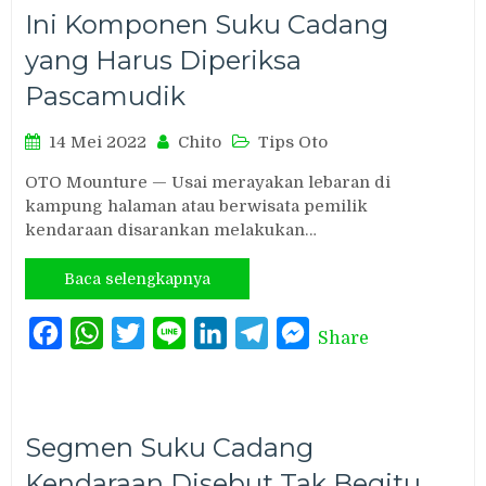
Ini Komponen Suku Cadang
yang Harus Diperiksa
Pascamudik
14 Mei 2022
Chito
Tips Oto
OTO Mounture — Usai merayakan lebaran di
kampung halaman atau berwisata pemilik
kendaraan disarankan melakukan…
Baca selengkapnya
Facebook
WhatsApp
Twitter
Line
LinkedIn
Telegram
Messenger
Share
Segmen Suku Cadang
Kendaraan Disebut Tak Begitu