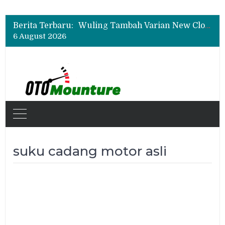
Daihatsu Hadirkan Rocky Hybrid, New Sigra hingga Concept Car di GIIAS 2026
All-New Mitsubishi Pajero Siap Debut, Usung Kemampuan Off-Road Lebih Tangguh
Berita Terbaru:
Wuling Tambah Varian New Cloud EV SE, Harga Mulai Rp299 Juta
6 August 2026
Daihatsu Hadirkan Rocky Hybrid, New Sigra hingga Concept Car di GIIAS 2026
All-New Mitsubishi Pajero Siap Debut, Usung Kemampuan Off-Road Lebih Tangguh
suku cadang motor asli