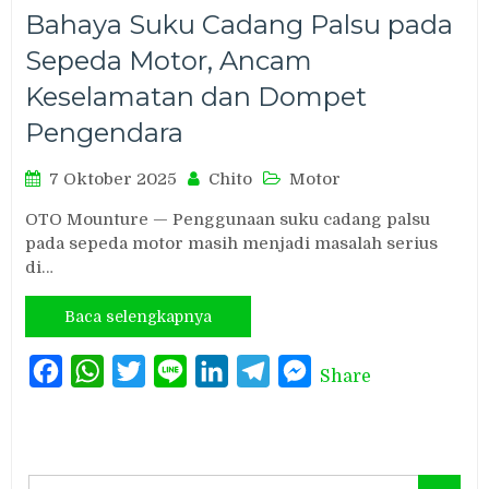
Bahaya Suku Cadang Palsu pada
Sepeda Motor, Ancam
Keselamatan dan Dompet
Pengendara
7 Oktober 2025
Chito
Motor
OTO Mounture — Penggunaan suku cadang palsu
pada sepeda motor masih menjadi masalah serius
di…
Baca selengkapnya
Facebook
WhatsApp
Twitter
Line
LinkedIn
Telegram
Messenger
Share
Search