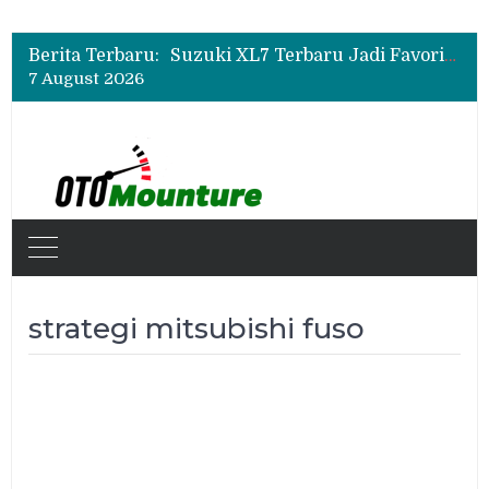
Bukan Sekadar Sporty, Ini Alasan Suzuki Fronx SGX Hybrid Kuro Layak Dilirik
Promo Servis Mitsubishi Agustus 2026, Ada Diskon ESP dan Bodi & Cat Kilau Merdeka
Berita Terbaru:
Suzuki XL7 Terbaru Jadi Favorit Test Drive di GIIAS 2026, Ini Fitur yang Paling Dipuji
7 August 2026
Bukan Sekadar Sporty, Ini Alasan Suzuki Fronx SGX Hybrid Kuro Layak Dilirik
Promo Servis Mitsubishi Agustus 2026, Ada Diskon ESP dan Bodi & Cat Kilau Merdeka
strategi mitsubishi fuso