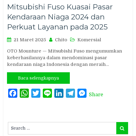
Mitsubishi Fuso Kuasai Pasar
Kendaraan Niaga 2024 dan
Perkuat Layanan pada 2025
21 Maret 2025
Chito
Komersial
OTO Mounture — Mitsubishi Fuso mengumumkan
keberhasilannya dalam mendominasi pasar
kendaraan niaga Indonesia dengan meraih…
Baca selengkapnya
Facebook
WhatsApp
Twitter
Line
LinkedIn
Telegram
Messenger
Share
Search
Search
for: