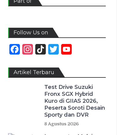
Part of
Follow Us on
Facebook
Instagram
TikTok
Twitter
YouTube
Channel
Artikel Terbaru
Test Drive Suzuki
Fronx SGX Hybrid
Kuro di GIIAS 2026,
Peserta Soroti Desain
Sporty dan DVR
8 Agustus 2026