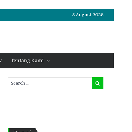
8 August 2026
w
Tentang Kami
Search
Search
for: