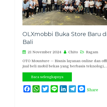
OLXmobbi Buka Store Baru d
Bali
21 November 2024
Chito
Ragam
OTO Mounture — Bisnis layanan online dan off
jual beli mobil bekas yang berbasis teknologi,…
Baca selengkapnya
Facebook
WhatsApp
Twitter
Line
LinkedIn
Telegram
Messenger
Share