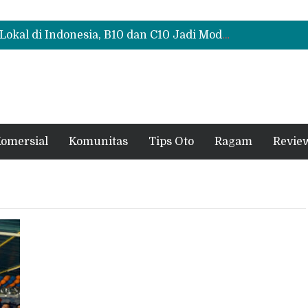
Polytron G3+ Special Collaboration Meluncur di GIIAS 2026, Tampil Makin Gahar dengan Two-Tone
Test Drive Suzuki Fronx SGX Hybrid Kuro di GIIAS 2026, Peserta Soroti Desain Sporty dan DVR
Leapmotor Mulai Perakitan Lokal di Indonesia, B10 dan C10 Jadi Model Perdana
Polytron G3+ Special Collaboration Meluncur di GIIAS 2026, Tampil Makin Gahar dengan Two-Tone
Test Drive Suzuki Fronx SGX Hybrid Kuro di GIIAS 2026, Peserta Soroti Desain Sporty dan DVR
omersial
Komunitas
Tips Oto
Ragam
Revie