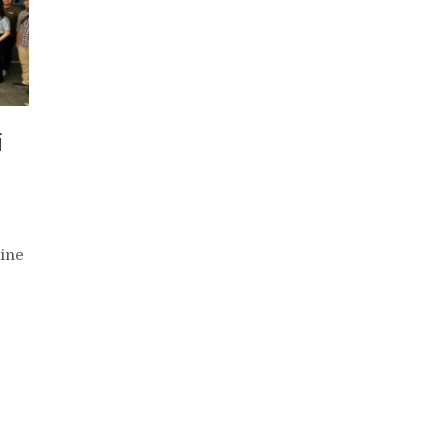
i
line