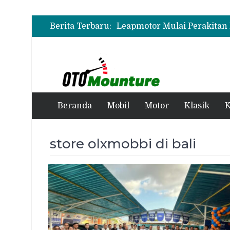
Berita Terbaru:
Beranda
Mobil
Motor
Klasik
K
store olxmobbi di bali