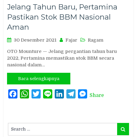
Jelang Tahun Baru, Pertamina
Pastikan Stok BBM Nasional
Aman
30 Desember 2021
Fajar
Ragam
OTO Mounture — Jelang pergantian tahun baru
2022, Pertamina memastikan stok BBM secara
nasional dalam…
Baca selengkapnya
Facebook
WhatsApp
Twitter
Line
LinkedIn
Telegram
Messenger
Share
Search
Search
for: