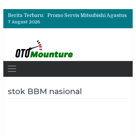
Suzuki XL7 Terbaru Jadi Favorit Test Drive di GIIAS 2026, Ini Fitur yang Paling Dipuji
Bukan Cuma Layar 14,6 Inci, Ini Fitur Pintar Changan Nevo Q05 yang Dibanderol Rp309 Juta
Berita Terbaru:
Promo Servis Mitsubishi Agustus 2026, Ada Diskon ESP dan Bodi & Cat Kilau Merdeka
7 August 2026
Suzuki XL7 Terbaru Jadi Favorit Test Drive di GIIAS 2026, Ini Fitur yang Paling Dipuji
Bukan Cuma Layar 14,6 Inci, Ini Fitur Pintar Changan Nevo Q05 yang Dibanderol Rp309 Juta
stok BBM nasional