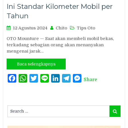
Ini Standar Kilometer Mobil per
Tahun
12 Agustus 2024
Chito
Tips Oto
OTO Mounture — Saat akan membeli mobil bekas,
terkadang sebagian orang akan menanyakan
mengenai jarak…
Baca selengkapnya
Facebook
WhatsApp
Twitter
Line
LinkedIn
Telegram
Messenger
Share
Search
Search
for: