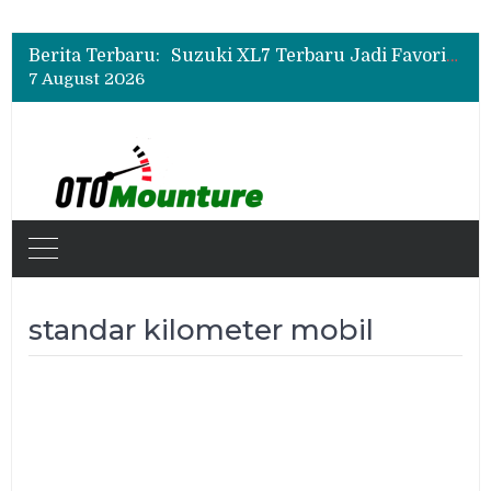
Bukan Sekadar Sporty, Ini Alasan Suzuki Fronx SGX Hybrid Kuro Layak Dilirik
Promo Servis Mitsubishi Agustus 2026, Ada Diskon ESP dan Bodi & Cat Kilau Merdeka
Berita Terbaru:
Suzuki XL7 Terbaru Jadi Favorit Test Drive di GIIAS 2026, Ini Fitur yang Paling Dipuji
7 August 2026
Bukan Sekadar Sporty, Ini Alasan Suzuki Fronx SGX Hybrid Kuro Layak Dilirik
Promo Servis Mitsubishi Agustus 2026, Ada Diskon ESP dan Bodi & Cat Kilau Merdeka
standar kilometer mobil