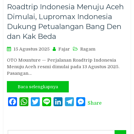
Roadtrip Indonesia Menuju Aceh
Dimulai, Lupromax Indonesia
Dukung Petualangan Bang Den
dan Kak Beda
15 Agustus 2025
Fajar
Ragam
OTO Mounture — Perjalanan Roadtrip Indonesia
Menuju Aceh resmi dimulai pada 13 Agustus 2025.
Pasangan…
Baca selengkapnya
Facebook
WhatsApp
Twitter
Line
LinkedIn
Telegram
Messenger
Share
Search