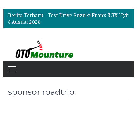
Leapmotor Mulai Perakitan Lokal di Indonesia, B10 dan C10 Jadi Model Perdana
Beli Mobil Jangan Cuma Lihat Cicilan, TAF dan OJK Tekankan Pentingnya Literasi Keuangan
Berita Terbaru:
Test Drive Suzuki Fronx SGX Hybrid Kuro di GIIAS 2026, Peserta Soroti Desain Sporty dan DVR
8 August 2026
Leapmotor Mulai Perakitan Lokal di Indonesia, B10 dan C10 Jadi Model Perdana
Beli Mobil Jangan Cuma Lihat Cicilan, TAF dan OJK Tekankan Pentingnya Literasi Keuangan
sponsor roadtrip