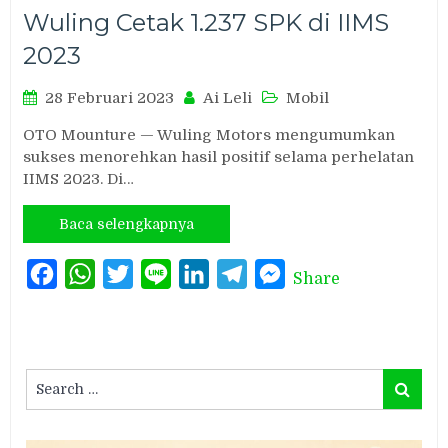
Wuling Cetak 1.237 SPK di IIMS
2023
28 Februari 2023
Ai Leli
Mobil
OTO Mounture — Wuling Motors mengumumkan
sukses menorehkan hasil positif selama perhelatan
IIMS 2023. Di…
Baca selengkapnya
Facebook
WhatsApp
Twitter
Line
LinkedIn
Telegram
Messenger
Share
Search
Search
for: