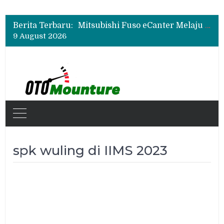
Mitsubishi Fuso Perkenalkan Next Generation Zero Down Time di GIIAS 2026
Mitsubishi Fuso Dorong Armada Minim Downtime lewat VIP Fleet Training 2026
Berita Terbaru:
Mitsubishi Fuso eCanter Melaju di Bisnis Logistik, Fastana Jadi Pengguna Baru
9 August 2026
Mitsubishi Fuso Perkenalkan Next Generation Zero Down Time di GIIAS 2026
Mitsubishi Fuso Dorong Armada Minim Downtime lewat VIP Fleet Training 2026
spk wuling di IIMS 2023