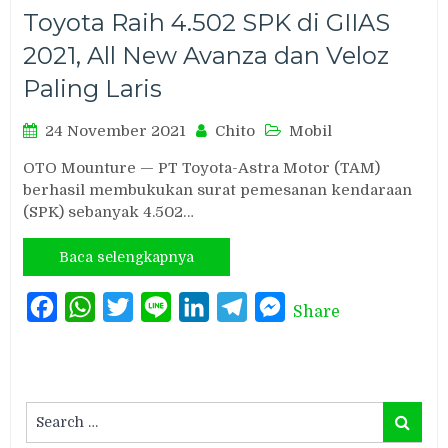
Toyota Raih 4.502 SPK di GIIAS
2021, All New Avanza dan Veloz
Paling Laris
24 November 2021
Chito
Mobil
OTO Mounture — PT Toyota-Astra Motor (TAM)
berhasil membukukan surat pemesanan kendaraan
(SPK) sebanyak 4.502…
Baca selengkapnya
Facebook
WhatsApp
Twitter
Line
LinkedIn
Telegram
Messenger
Share
Search
Search
for: