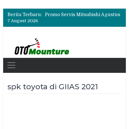
Suzuki XL7 Terbaru Jadi Favorit Test Drive di GIIAS 2026, Ini Fitur yang Paling Dipuji
Bukan Cuma Layar 14,6 Inci, Ini Fitur Pintar Changan Nevo Q05 yang Dibanderol Rp309 Juta
Berita Terbaru:
Promo Servis Mitsubishi Agustus 2026, Ada Diskon ESP dan Bodi & Cat Kilau Merdeka
7 August 2026
Suzuki XL7 Terbaru Jadi Favorit Test Drive di GIIAS 2026, Ini Fitur yang Paling Dipuji
Bukan Cuma Layar 14,6 Inci, Ini Fitur Pintar Changan Nevo Q05 yang Dibanderol Rp309 Juta
spk toyota di GIIAS 2021