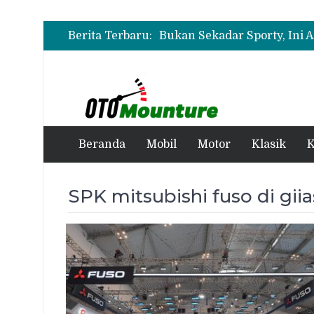
Berita Terbaru:
Beranda
Mobil
Motor
Klasik
K
SPK mitsubishi fuso di gii