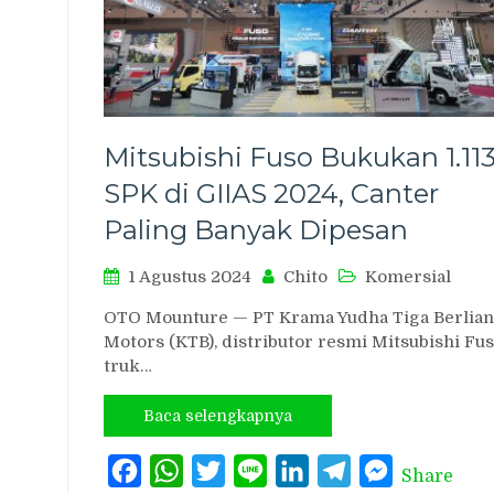
Mitsubishi Fuso Bukukan 1.11
SPK di GIIAS 2024, Canter
Paling Banyak Dipesan
1 Agustus 2024
Chito
Komersial
OTO Mounture — PT Krama Yudha Tiga Berlian
Motors (KTB), distributor resmi Mitsubishi Fu
truk…
Baca selengkapnya
Facebook
WhatsApp
Twitter
Line
LinkedIn
Telegram
Messenger
Share