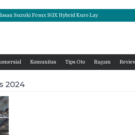
Geely Hadirkan The True Blue Journey, Fans Bisa Dapat Tiket Chelsea vs AC Milan
Suzuki XL7 Terbaru Jadi Favorit Test Drive di GIIAS 2026, Ini Fitur yang Paling Dipuji
Bukan Sekadar Sporty, Ini Alasan Suzuki Fronx SGX Hybrid Kuro Layak Dilirik
Geely Hadirkan The True Blue Journey, Fans Bisa Dapat Tiket Chelsea vs AC Milan
Suzuki XL7 Terbaru Jadi Favorit Test Drive di GIIAS 2026, Ini Fitur yang Paling Dipuji
omersial
Komunitas
Tips Oto
Ragam
Revie
as 2024