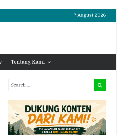
7 August 2026
w
Tentang Kami
Search
Search
for: