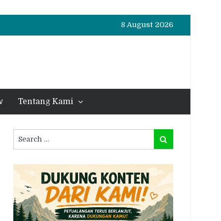
8 August 2026
w
Tentang Kami
Search
Search
for: