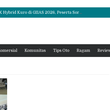
Leapmotor Mulai Perakitan Lokal di Indonesia, B10 dan C10 Jadi Model Perdana
Beli Mobil Jangan Cuma Lihat Cicilan, TAF dan OJK Tekankan Pentingnya Literasi Keuangan
Test Drive Suzuki Fronx SGX Hybrid Kuro di GIIAS 2026, Peserta Soroti Desain Sporty dan DVR
Leapmotor Mulai Perakitan Lokal di Indonesia, B10 dan C10 Jadi Model Perdana
Beli Mobil Jangan Cuma Lihat Cicilan, TAF dan OJK Tekankan Pentingnya Literasi Keuangan
omersial
Komunitas
Tips Oto
Ragam
Revie