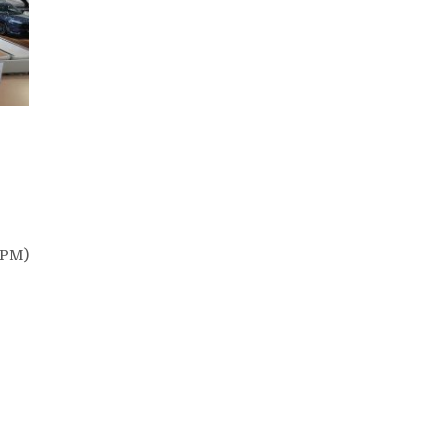
a
HPM)