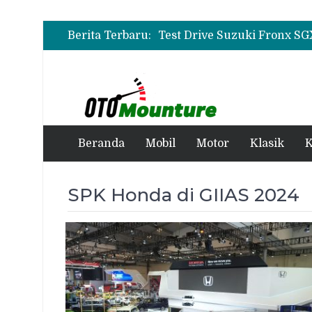
Berita Terbaru:
Beranda
Mobil
Motor
Klasik
K
SPK Honda di GIIAS 2024