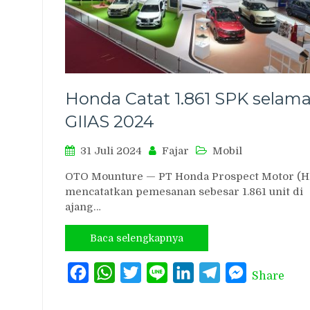
Honda Catat 1.861 SPK selam
GIIAS 2024
31 Juli 2024
Fajar
Mobil
OTO Mounture — PT Honda Prospect Motor (
mencatatkan pemesanan sebesar 1.861 unit di
ajang…
Baca selengkapnya
Facebook
WhatsApp
Twitter
Line
LinkedIn
Telegram
Messenger
Share