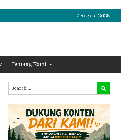
7 August 2026
w
Tentang Kami
Search
Search
for: