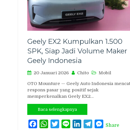
Geely EX2 Kumpulkan 1.500
SPK, Siap Jadi Volume Maker
Geely Indonesia
20 Januari 2026
Chito
Mobil
OTO Mounture — Geely Auto Indonesia mencat
respons pasar yang positif sejak
memperkenalkan Geely EX2…
Baca selengkapnya
Facebook
WhatsApp
Twitter
Line
LinkedIn
Telegram
Messenger
Share