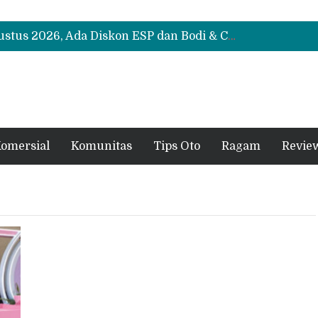
Suzuki XL7 Terbaru Jadi Favorit Test Drive di GIIAS 2026, Ini Fitur yang Paling Dipuji
Bukan Cuma Layar 14,6 Inci, Ini Fitur Pintar Changan Nevo Q05 yang Dibanderol Rp309 Juta
Promo Servis Mitsubishi Agustus 2026, Ada Diskon ESP dan Bodi & Cat Kilau Merdeka
Suzuki XL7 Terbaru Jadi Favorit Test Drive di GIIAS 2026, Ini Fitur yang Paling Dipuji
Bukan Cuma Layar 14,6 Inci, Ini Fitur Pintar Changan Nevo Q05 yang Dibanderol Rp309 Juta
omersial
Komunitas
Tips Oto
Ragam
Revie