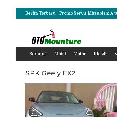
Berita Terbaru:
Beranda
Mobil
Motor
Klasik
K
SPK Geely EX2