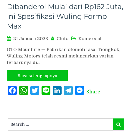
Dibanderol Mulai dari Rp162 Juta,
Ini Spesifikasi Wuling Formo
Max
21 Januari 2023
Chito
Komersial
OTO Mounture — Pabrikan otomotif asal Tiongkok,
Wuling Motors telah resmi meluncurkan varian
terbarunya di…
Baca selengkapnya
Facebook
WhatsApp
Twitter
Line
LinkedIn
Telegram
Messenger
Share
Search
Search
for: