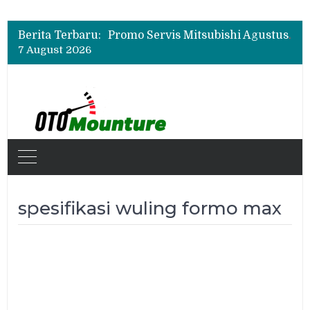
Suzuki XL7 Terbaru Jadi Favorit Test Drive di GIIAS 2026, Ini Fitur yang Paling Dipuji
Bukan Cuma Layar 14,6 Inci, Ini Fitur Pintar Changan Nevo Q05 yang Dibanderol Rp309 Juta
Berita Terbaru:
Promo Servis Mitsubishi Agustus 2026, Ada Diskon ESP dan Bodi & Cat Kilau Merdeka
7 August 2026
Suzuki XL7 Terbaru Jadi Favorit Test Drive di GIIAS 2026, Ini Fitur yang Paling Dipuji
Bukan Cuma Layar 14,6 Inci, Ini Fitur Pintar Changan Nevo Q05 yang Dibanderol Rp309 Juta
spesifikasi wuling formo max