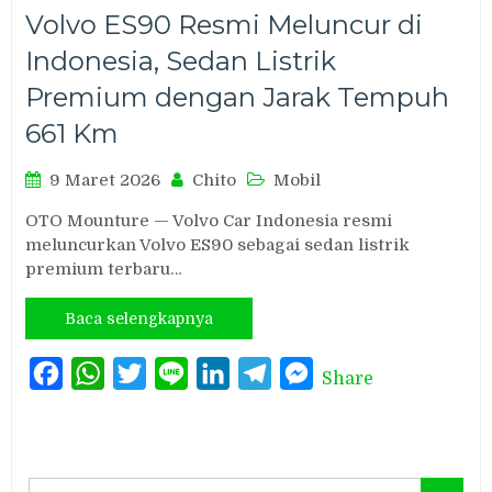
Volvo ES90 Resmi Meluncur di
Indonesia, Sedan Listrik
Premium dengan Jarak Tempuh
661 Km
9 Maret 2026
Chito
Mobil
OTO Mounture — Volvo Car Indonesia resmi
meluncurkan Volvo ES90 sebagai sedan listrik
premium terbaru…
Baca selengkapnya
Facebook
WhatsApp
Twitter
Line
LinkedIn
Telegram
Messenger
Share
Search