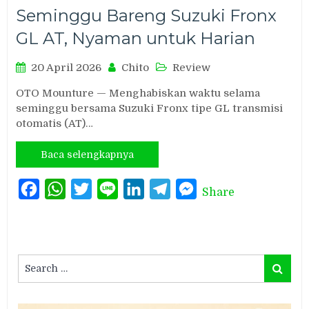
Seminggu Bareng Suzuki Fronx
GL AT, Nyaman untuk Harian
20 April 2026
Chito
Review
OTO Mounture — Menghabiskan waktu selama
seminggu bersama Suzuki Fronx tipe GL transmisi
otomatis (AT)…
Baca selengkapnya
Facebook
WhatsApp
Twitter
Line
LinkedIn
Telegram
Messenger
Share
Search
Search
for: