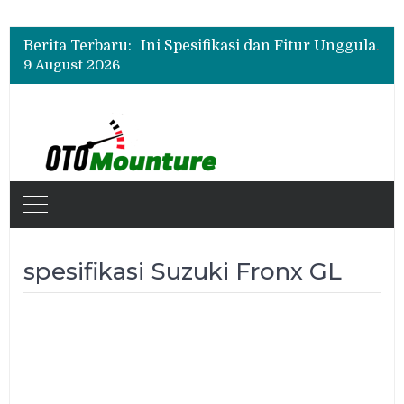
Beli Mobil Jangan Cuma Lihat Cicilan, TAF dan OJK Tekankan Pentingnya Literasi Keuangan
New Daihatsu Sigra 1.2R Punya Tampilan Lebih Sporty, Ini Fitur dan Spesifikasinya
Berita Terbaru:
Ini Spesifikasi dan Fitur Unggulan Chery Tiggo V
9 August 2026
Beli Mobil Jangan Cuma Lihat Cicilan, TAF dan OJK Tekankan Pentingnya Literasi Keuangan
New Daihatsu Sigra 1.2R Punya Tampilan Lebih Sporty, Ini Fitur dan Spesifikasinya
spesifikasi Suzuki Fronx GL