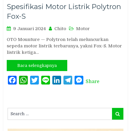
Spesifikasi Motor Listrik Polytron
Fox-S
9 Januari 2024
Chito
Motor
OTO Mounture — Polytron telah meluncurkan
sepeda motor listrik terbarunya, yakni Fox-S. Motor
listrik ketiga…
Baca selengkapnya
Facebook
WhatsApp
Twitter
Line
LinkedIn
Telegram
Messenger
Share
Search
Search
for: