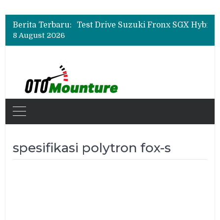
Leapmotor Mulai Perakitan Lokal di Indonesia, B10 dan C10 Jadi Model Perdana
Beli Mobil Jangan Cuma Lihat Cicilan, TAF dan OJK Tekankan Pentingnya Literasi Keuangan
Berita Terbaru:
Test Drive Suzuki Fronx SGX Hybrid Kuro di GIIAS 2026, Peserta Soroti Desain Sporty dan DVR
8 August 2026
Leapmotor Mulai Perakitan Lokal di Indonesia, B10 dan C10 Jadi Model Perdana
Beli Mobil Jangan Cuma Lihat Cicilan, TAF dan OJK Tekankan Pentingnya Literasi Keuangan
spesifikasi polytron fox-s