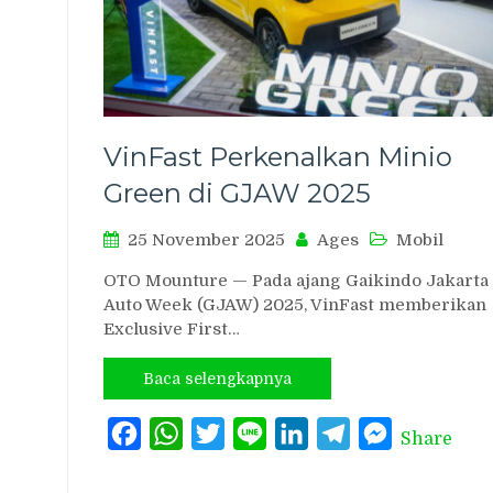
VinFast Perkenalkan Minio
Green di GJAW 2025
25 November 2025
Ages
Mobil
OTO Mounture — Pada ajang Gaikindo Jakarta
Auto Week (GJAW) 2025, VinFast memberikan
Exclusive First…
Baca selengkapnya
Facebook
WhatsApp
Twitter
Line
LinkedIn
Telegram
Messenger
Share