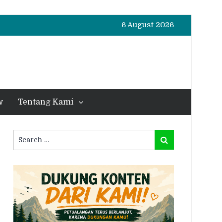
6 August 2026
w
Tentang Kami
Search
Search
for: