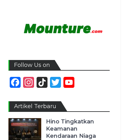
Follow Us on
Facebook
Instagram
TikTok
Twitter
YouTube
Channel
Artikel Terbaru
Hino Tingkatkan
Keamanan
Kendaraan Niaga