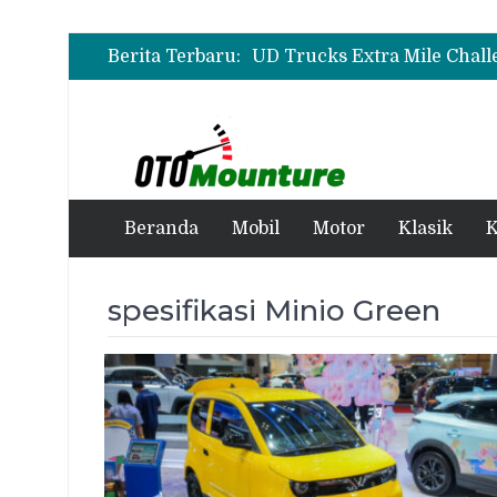
Berita Terbaru:
Beranda
Mobil
Motor
Klasik
K
spesifikasi Minio Green