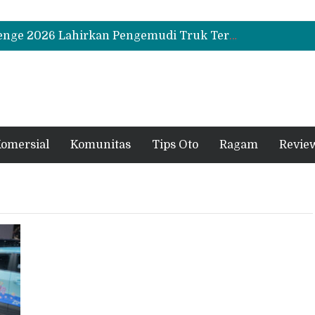
Biaya Operasional Geely Starray EM-i Mulai Rp514 Ribu per Bulan, Jarak Tempuh Tembus 1.000 Km
Hino Tingkatkan Keamanan Kendaraan Niaga dengan Standarisasi Karoseri
UD Trucks Extra Mile Challenge 2026 Lahirkan Pengemudi Truk Terbaik, Crisanto Melaju ke Jepang
Biaya Operasional Geely Starray EM-i Mulai Rp514 Ribu per Bulan, Jarak Tempuh Tembus 1.000 Km
Hino Tingkatkan Keamanan Kendaraan Niaga dengan Standarisasi Karoseri
omersial
Komunitas
Tips Oto
Ragam
Revie