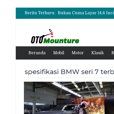
Berita Terbaru:
Bukan Cuma Layar 14,6 Inci
Dibanderol Rp309 Juta
Promo Servis Mitsubishi Ag
Kilau Merdeka
Suzuki XL7 Terbaru Jadi Fav
yang Paling Dipuji
Beranda
Mobil
Motor
Klasik
K
spesifikasi BMW seri 7 ter