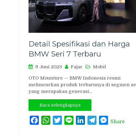
Detail Spesifikasi dan Harga
BMW Seri 7 Terbaru
9 Juni 2023
Fajar
Mobil
OTO Mounture — BMW Indonesia resmi
meluncurkan produk terbarunya di segmen s
yang merupakan generasi…
Baca selengkapnya
Facebook
WhatsApp
Twitter
Line
LinkedIn
Telegram
Messenger
Share