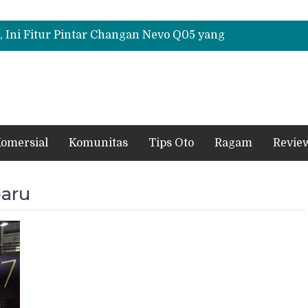
, Ini Fitur Pintar Changan Nevo Q05 yang
ustus 2026, Ada Diskon ESP dan Bodi & Cat
orit Test Drive di GIIAS 2026, Ini Fitur
omersial
Komunitas
Tips Oto
Ragam
Revie
baru