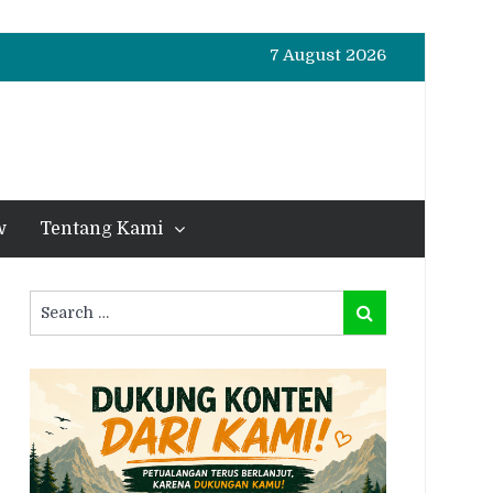
7 August 2026
w
Tentang Kami
Search
Search
for: