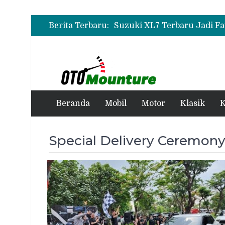
Berita Terbaru:
Beranda
Mobil
Motor
Klasik
K
Special Delivery Ceremon