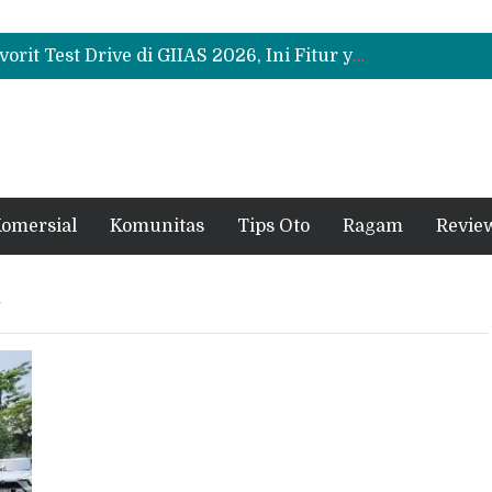
Bukan Sekadar Sporty, Ini Alasan Suzuki Fronx SGX Hybrid Kuro Layak Dilirik
Promo Servis Mitsubishi Agustus 2026, Ada Diskon ESP dan Bodi & Cat Kilau Merdeka
Suzuki XL7 Terbaru Jadi Favorit Test Drive di GIIAS 2026, Ini Fitur yang Paling Dipuji
Bukan Sekadar Sporty, Ini Alasan Suzuki Fronx SGX Hybrid Kuro Layak Dilirik
Promo Servis Mitsubishi Agustus 2026, Ada Diskon ESP dan Bodi & Cat Kilau Merdeka
omersial
Komunitas
Tips Oto
Ragam
Revie
y