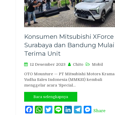
Konsumen Mitsubishi XForce 
Surabaya dan Bandung Mulai
Terima Unit
12 Desember 2023
Chito
Mobil
OTO Mounture — PT Mitsubishi Motors Krama
Yudha Sales Indonesia (MMKSI) kembali
menggelar acara ‘Special…
Baca selengkapnya
Facebook
WhatsApp
Twitter
Line
LinkedIn
Telegram
Messenger
Share