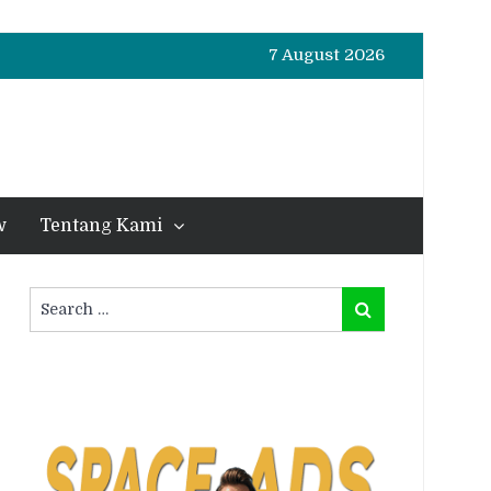
7 August 2026
w
Tentang Kami
Search
Search
for: