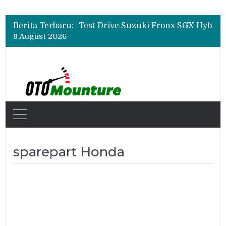
Leapmotor Mulai Perakitan Lokal di Indonesia, B10 dan C10 Jadi Model Perdana
Beli Mobil Jangan Cuma Lihat Cicilan, TAF dan OJK Tekankan Pentingnya Literasi Keuangan
Berita Terbaru:
Test Drive Suzuki Fronx SGX Hybrid Kuro di GIIAS 2026, Peserta Soroti Desain Sporty dan DVR
8 August 2026
Leapmotor Mulai Perakitan Lokal di Indonesia, B10 dan C10 Jadi Model Perdana
Beli Mobil Jangan Cuma Lihat Cicilan, TAF dan OJK Tekankan Pentingnya Literasi Keuangan
sparepart Honda