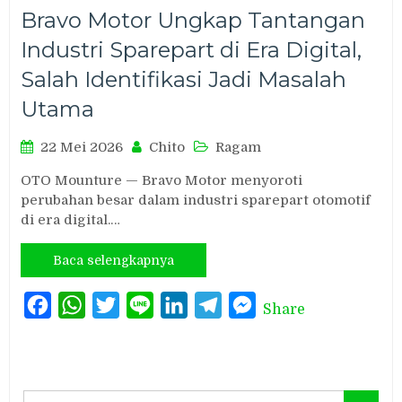
Bravo Motor Ungkap Tantangan
Industri Sparepart di Era Digital,
Salah Identifikasi Jadi Masalah
Utama
22 Mei 2026
Chito
Ragam
OTO Mounture — Bravo Motor menyoroti
perubahan besar dalam industri sparepart otomotif
di era digital.…
Baca selengkapnya
Facebook
WhatsApp
Twitter
Line
LinkedIn
Telegram
Messenger
Share
Search