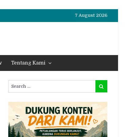
7 August 2026
w
Tentang Kami
Search
Search
for: