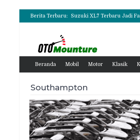
Berita Terbaru:
Beranda
Mobil
Motor
Klasik
K
Southampton