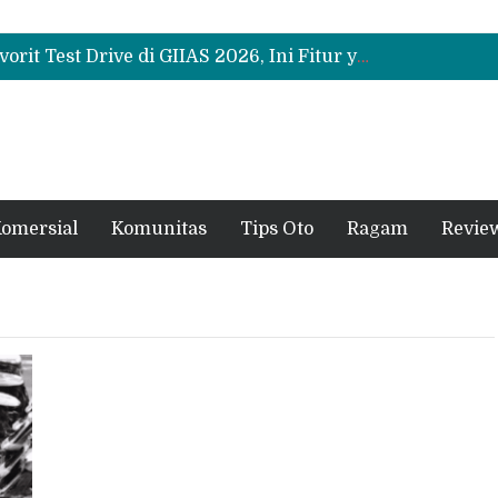
Bukan Sekadar Sporty, Ini Alasan Suzuki Fronx SGX Hybrid Kuro Layak Dilirik
Promo Servis Mitsubishi Agustus 2026, Ada Diskon ESP dan Bodi & Cat Kilau Merdeka
Suzuki XL7 Terbaru Jadi Favorit Test Drive di GIIAS 2026, Ini Fitur yang Paling Dipuji
Bukan Sekadar Sporty, Ini Alasan Suzuki Fronx SGX Hybrid Kuro Layak Dilirik
Promo Servis Mitsubishi Agustus 2026, Ada Diskon ESP dan Bodi & Cat Kilau Merdeka
omersial
Komunitas
Tips Oto
Ragam
Revie