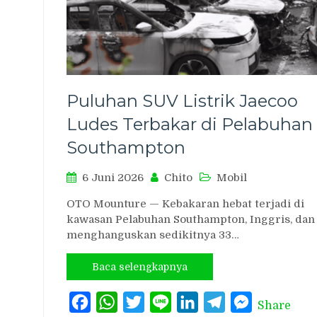
Puluhan SUV Listrik Jaecoo
Ludes Terbakar di Pelabuhan
Southampton
6 Juni 2026
Chito
Mobil
OTO Mounture — Kebakaran hebat terjadi di
kawasan Pelabuhan Southampton, Inggris, dan
menghanguskan sedikitnya 33…
Baca selengkapnya
Facebook
WhatsApp
Twitter
Line
LinkedIn
Telegram
Messenger
Share