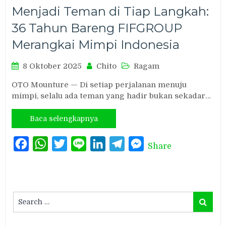
Menjadi Teman di Tiap Langkah:
36 Tahun Bareng FIFGROUP
Merangkai Mimpi Indonesia
8 Oktober 2025
Chito
Ragam
OTO Mounture — Di setiap perjalanan menuju
mimpi, selalu ada teman yang hadir bukan sekadar…
Baca selengkapnya
Facebook
WhatsApp
Twitter
Line
LinkedIn
Telegram
Messenger
Share
Search
Search
for: