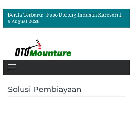
New Daihatsu Sigra 1.2R Punya Tampilan Lebih Sporty, Ini Fitur dan Spesifikasinya
Insentif Mobil Listrik 2026 Tak Berlaku untuk Hybrid? Ini Penjelasan Pemerintah
Berita Terbaru:
Fuso Dorong Industri Karoseri Indonesia Naik Kelas Lewat Program Sertifikasi
9 August 2026
New Daihatsu Sigra 1.2R Punya Tampilan Lebih Sporty, Ini Fitur dan Spesifikasinya
Insentif Mobil Listrik 2026 Tak Berlaku untuk Hybrid? Ini Penjelasan Pemerintah
Solusi Pembiayaan