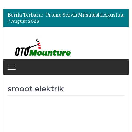
Suzuki XL7 Terbaru Jadi Favorit Test Drive di GIIAS 2026, Ini Fitur yang Paling Dipuji
Bukan Cuma Layar 14,6 Inci, Ini Fitur Pintar Changan Nevo Q05 yang Dibanderol Rp309 Juta
Berita Terbaru:
Promo Servis Mitsubishi Agustus 2026, Ada Diskon ESP dan Bodi & Cat Kilau Merdeka
7 August 2026
Suzuki XL7 Terbaru Jadi Favorit Test Drive di GIIAS 2026, Ini Fitur yang Paling Dipuji
Bukan Cuma Layar 14,6 Inci, Ini Fitur Pintar Changan Nevo Q05 yang Dibanderol Rp309 Juta
smoot elektrik