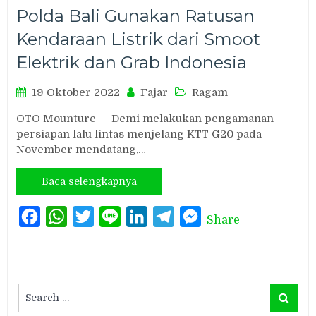
Polda Bali Gunakan Ratusan
Kendaraan Listrik dari Smoot
Elektrik dan Grab Indonesia
19 Oktober 2022
Fajar
Ragam
OTO Mounture — Demi melakukan pengamanan
persiapan lalu lintas menjelang KTT G20 pada
November mendatang,…
Baca selengkapnya
Facebook
WhatsApp
Twitter
Line
LinkedIn
Telegram
Messenger
Share
Search
Search
for: