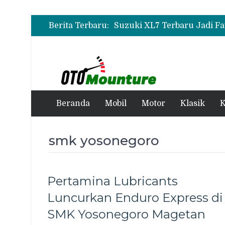
Berita Terbaru:
Beranda
Mobil
Motor
Klasik
K
smk yosonegoro
Pertamina Lubricants
Luncurkan Enduro Express di
SMK Yosonegoro Magetan