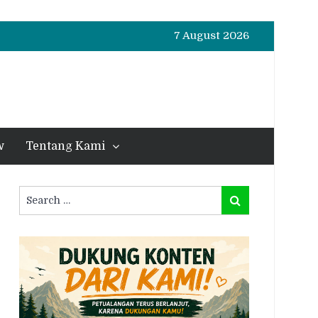
7 August 2026
w
Tentang Kami
Search
Search
for: