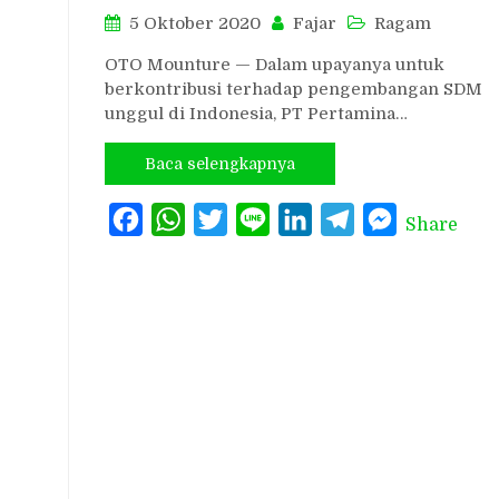
5 Oktober 2020
Fajar
Ragam
OTO Mounture — Dalam upayanya untuk
berkontribusi terhadap pengembangan SDM
unggul di Indonesia, PT Pertamina…
Baca selengkapnya
Facebook
WhatsApp
Twitter
Line
LinkedIn
Telegram
Messenger
Share