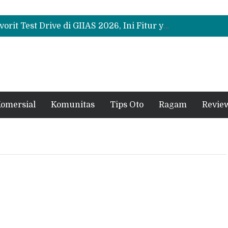
Bukan Sekadar Sporty, Ini Alasan Suzuki Fronx SGX Hybrid Kuro Layak Dilirik
Promo Servis Mitsubishi Agustus 2026, Ada Diskon ESP dan Bodi & Cat Kilau Merdeka
Suzuki XL7 Terbaru Jadi Favorit Test Drive di GIIAS 2026, Ini Fitur yang Paling Dipuji
Bukan Sekadar Sporty, Ini Alasan Suzuki Fronx SGX Hybrid Kuro Layak Dilirik
Promo Servis Mitsubishi Agustus 2026, Ada Diskon ESP dan Bodi & Cat Kilau Merdeka
omersial
Komunitas
Tips Oto
Ragam
Revie