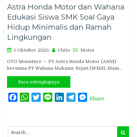
Astra Honda Motor dan Wahana
Edukasi Siswa SMK Soal Gaya
Hidup Minimalis dan Ramah
Lingkungan
1 Oktober 2025
Chito
Motor
OTO Mounture — PT Astra Honda Motor (AHM)
bersama PT Wahana Makmur Sejati (WMS), Main…
Baca selengkapnya
Facebook
WhatsApp
Twitter
Line
LinkedIn
Telegram
Messenger
Share
Search
Search
for: