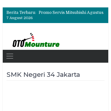
Suzuki XL7 Terbaru Jadi Favorit Test Drive di GIIAS 2026, Ini Fitur yang Paling Dipuji
Bukan Cuma Layar 14,6 Inci, Ini Fitur Pintar Changan Nevo Q05 yang Dibanderol Rp309 Juta
Berita Terbaru:
Promo Servis Mitsubishi Agustus 2026, Ada Diskon ESP dan Bodi & Cat Kilau Merdeka
7 August 2026
Suzuki XL7 Terbaru Jadi Favorit Test Drive di GIIAS 2026, Ini Fitur yang Paling Dipuji
Bukan Cuma Layar 14,6 Inci, Ini Fitur Pintar Changan Nevo Q05 yang Dibanderol Rp309 Juta
SMK Negeri 34 Jakarta