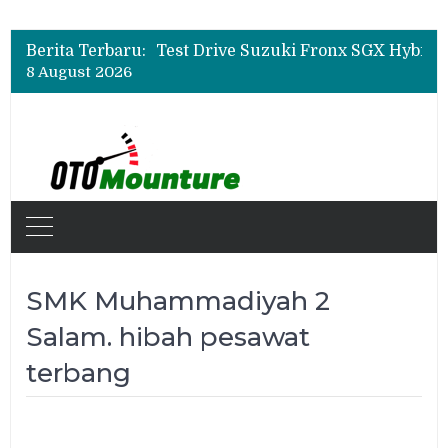
Leapmotor Mulai Perakitan Lokal di Indonesia, B10 dan C10 Jadi Model Perdana
Beli Mobil Jangan Cuma Lihat Cicilan, TAF dan OJK Tekankan Pentingnya Literasi Keuangan
Berita Terbaru:
Test Drive Suzuki Fronx SGX Hybrid Kuro di GIIAS 2026, Peserta Soroti Desain Sporty dan DVR
8 August 2026
Leapmotor Mulai Perakitan Lokal di Indonesia, B10 dan C10 Jadi Model Perdana
Beli Mobil Jangan Cuma Lihat Cicilan, TAF dan OJK Tekankan Pentingnya Literasi Keuangan
SMK Muhammadiyah 2
Salam. hibah pesawat
terbang