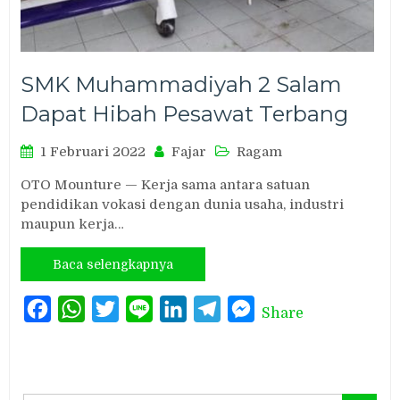
SMK Muhammadiyah 2 Salam
Dapat Hibah Pesawat Terbang
1 Februari 2022
Fajar
Ragam
OTO Mounture — Kerja sama antara satuan
pendidikan vokasi dengan dunia usaha, industri
maupun kerja…
Baca selengkapnya
Facebook
WhatsApp
Twitter
Line
LinkedIn
Telegram
Messenger
Share