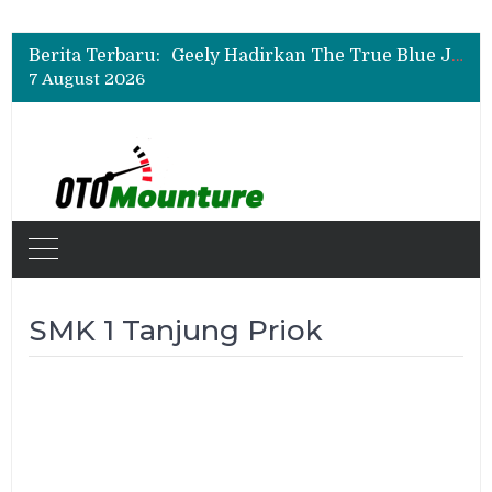
Auto2000 Gelar Kompetisi Mekanik Terbaik 2026, Ini Daftar Lengkap Juaranya
Bukan Sekadar Sporty, Ini Alasan Suzuki Fronx SGX Hybrid Kuro Layak Dilirik
Berita Terbaru:
Geely Hadirkan The True Blue Journey, Fans Bisa Dapat Tiket Chelsea vs AC Milan
7 August 2026
Auto2000 Gelar Kompetisi Mekanik Terbaik 2026, Ini Daftar Lengkap Juaranya
Bukan Sekadar Sporty, Ini Alasan Suzuki Fronx SGX Hybrid Kuro Layak Dilirik
SMK 1 Tanjung Priok