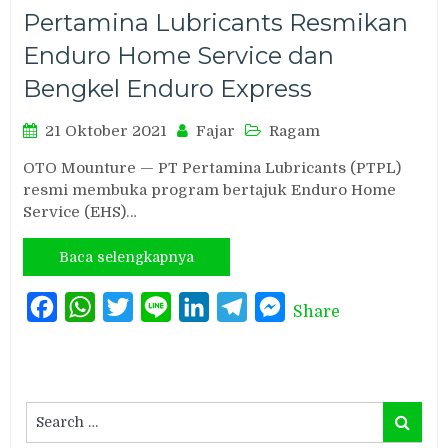
Pertamina Lubricants Resmikan
Enduro Home Service dan
Bengkel Enduro Express
21 Oktober 2021
Fajar
Ragam
OTO Mounture — PT Pertamina Lubricants (PTPL)
resmi membuka program bertajuk Enduro Home
Service (EHS)…
Baca selengkapnya
Facebook
WhatsApp
Twitter
Line
LinkedIn
Telegram
Messenger
Share
Search
Search
for: