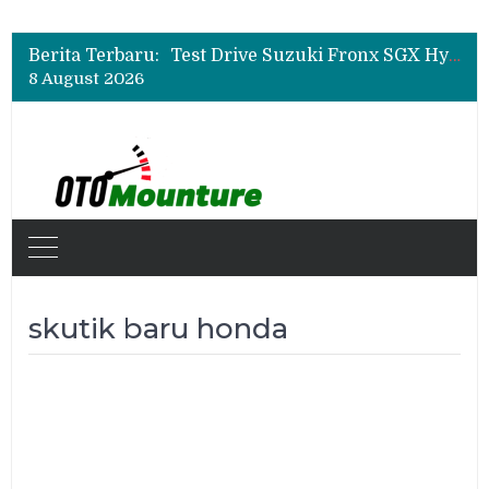
Leapmotor Mulai Perakitan Lokal di Indonesia, B10 dan C10 Jadi Model Perdana
Beli Mobil Jangan Cuma Lihat Cicilan, TAF dan OJK Tekankan Pentingnya Literasi Keuangan
Berita Terbaru:
Test Drive Suzuki Fronx SGX Hybrid Kuro di GIIAS 2026, Peserta Soroti Desain Sporty dan DVR
8 August 2026
Leapmotor Mulai Perakitan Lokal di Indonesia, B10 dan C10 Jadi Model Perdana
Beli Mobil Jangan Cuma Lihat Cicilan, TAF dan OJK Tekankan Pentingnya Literasi Keuangan
skutik baru honda