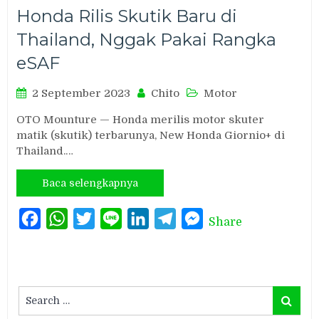
Honda Rilis Skutik Baru di
Thailand, Nggak Pakai Rangka
eSAF
2 September 2023
Chito
Motor
OTO Mounture — Honda merilis motor skuter
matik (skutik) terbarunya, New Honda Giornio+ di
Thailand.…
Baca selengkapnya
Facebook
WhatsApp
Twitter
Line
LinkedIn
Telegram
Messenger
Share
Search
Search
for: