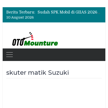
Chery Q Raih Mobil Favorit GIIAS 2026, Test Drive Tembus 200 Sesi per Hari
Rangkul Komunitas Mobil, Motul Indonesia Gelar Car MeetUp Perdana di Tangerang
Berita Terbaru:
Sudah SPK Mobil di GIIAS 2026? Ini Tahapan yang Harus Dilakukan Setelah Pameran
10 August 2026
Chery Q Raih Mobil Favorit GIIAS 2026, Test Drive Tembus 200 Sesi per Hari
Rangkul Komunitas Mobil, Motul Indonesia Gelar Car MeetUp Perdana di Tangerang
skuter matik Suzuki