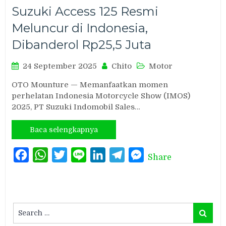
Suzuki Access 125 Resmi
Meluncur di Indonesia,
Dibanderol Rp25,5 Juta
24 September 2025
Chito
Motor
OTO Mounture — Memanfaatkan momen
perhelatan Indonesia Motorcycle Show (IMOS)
2025, PT Suzuki Indomobil Sales…
Baca selengkapnya
Facebook
WhatsApp
Twitter
Line
LinkedIn
Telegram
Messenger
Share
Search
Search
for: