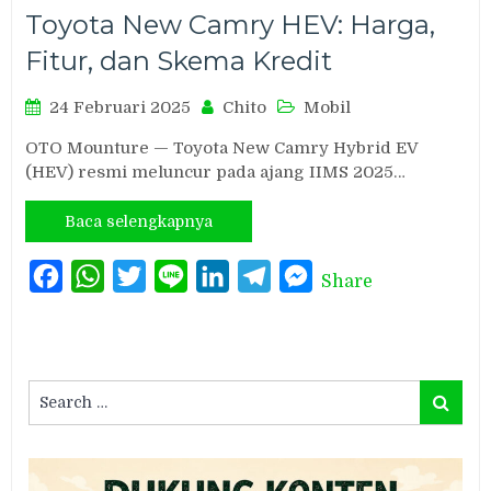
Toyota New Camry HEV: Harga,
Fitur, dan Skema Kredit
24 Februari 2025
Chito
Mobil
OTO Mounture — Toyota New Camry Hybrid EV
(HEV) resmi meluncur pada ajang IIMS 2025…
Baca selengkapnya
Facebook
WhatsApp
Twitter
Line
LinkedIn
Telegram
Messenger
Share
Search
Search
for: