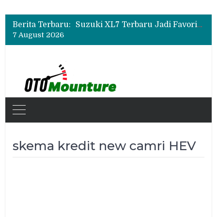
Bukan Sekadar Sporty, Ini Alasan Suzuki Fronx SGX Hybrid Kuro Layak Dilirik
Promo Servis Mitsubishi Agustus 2026, Ada Diskon ESP dan Bodi & Cat Kilau Merdeka
Berita Terbaru:
Suzuki XL7 Terbaru Jadi Favorit Test Drive di GIIAS 2026, Ini Fitur yang Paling Dipuji
7 August 2026
Bukan Sekadar Sporty, Ini Alasan Suzuki Fronx SGX Hybrid Kuro Layak Dilirik
Promo Servis Mitsubishi Agustus 2026, Ada Diskon ESP dan Bodi & Cat Kilau Merdeka
skema kredit new camri HEV