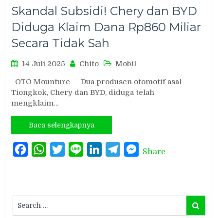
Skandal Subsidi! Chery dan BYD
Diduga Klaim Dana Rp860 Miliar
Secara Tidak Sah
14 Juli 2025
Chito
Mobil
OTO Mounture — Dua produsen otomotif asal
Tiongkok, Chery dan BYD, diduga telah
mengklaim…
Baca selengkapnya
Facebook
WhatsApp
Twitter
Line
LinkedIn
Telegram
Messenger
Share
Search
Search
for: