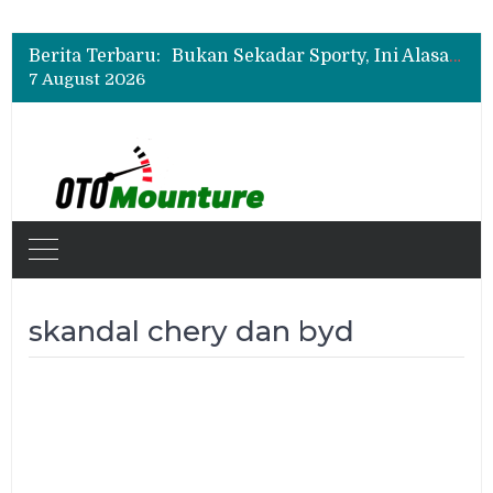
Geely Hadirkan The True Blue Journey, Fans Bisa Dapat Tiket Chelsea vs AC Milan
Suzuki XL7 Terbaru Jadi Favorit Test Drive di GIIAS 2026, Ini Fitur yang Paling Dipuji
Berita Terbaru:
Bukan Sekadar Sporty, Ini Alasan Suzuki Fronx SGX Hybrid Kuro Layak Dilirik
7 August 2026
Geely Hadirkan The True Blue Journey, Fans Bisa Dapat Tiket Chelsea vs AC Milan
Suzuki XL7 Terbaru Jadi Favorit Test Drive di GIIAS 2026, Ini Fitur yang Paling Dipuji
skandal chery dan byd