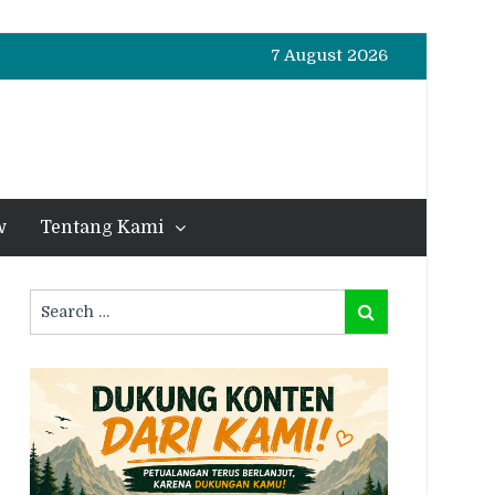
7 August 2026
w
Tentang Kami
Search
Search
for: