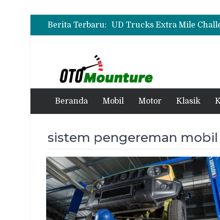
Berita Terbaru:
Beranda
Mobil
Motor
Klasik
K
sistem pengereman mobil