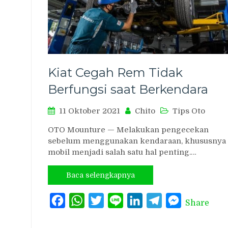
Kiat Cegah Rem Tidak
Berfungsi saat Berkendara
11 Oktober 2021
Chito
Tips Oto
OTO Mounture — Melakukan pengecekan
sebelum menggunakan kendaraan, khususnya
mobil menjadi salah satu hal penting.…
Baca selengkapnya
Facebook
WhatsApp
Twitter
Line
LinkedIn
Telegram
Messenger
Share