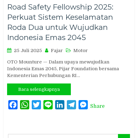
Road Safety Fellowship 2025:
Perkuat Sistem Keselamatan
Roda Dua untuk Wujudkan
Indonesia Emas 2045
25 Juli 2025
Fajar
Motor
OTO Mounture — Dalam upaya mewujudkan
Indonesia Emas 2045, Pijar Foundation bersama
Kementerian Perhubungan RI…
Baca selengkapnya
Facebook
WhatsApp
Twitter
Line
LinkedIn
Telegram
Messenger
Share
Search