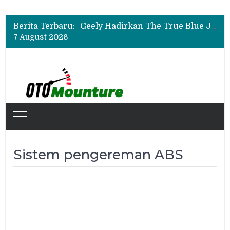
Auto2000 Gelar Kompetisi Mekanik Terbaik 2026, Ini Daftar Lengkap Juaranya
Bukan Sekadar Sporty, Ini Alasan Suzuki Fronx SGX Hybrid Kuro Layak Dilirik
Berita Terbaru:
Geely Hadirkan The True Blue Journey, Fans Bisa Dapat Tiket Chelsea vs AC Milan
7 August 2026
Auto2000 Gelar Kompetisi Mekanik Terbaik 2026, Ini Daftar Lengkap Juaranya
Bukan Sekadar Sporty, Ini Alasan Suzuki Fronx SGX Hybrid Kuro Layak Dilirik
Sistem pengereman ABS