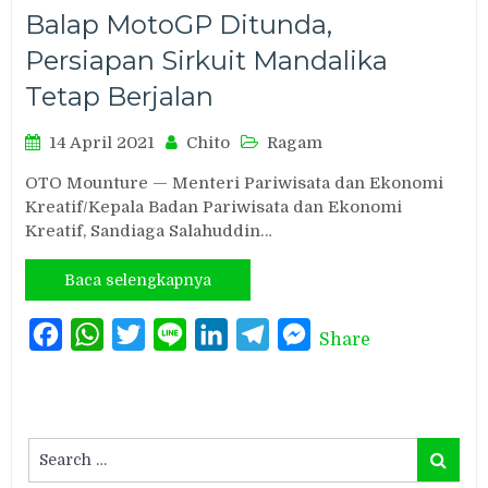
Balap MotoGP Ditunda,
Persiapan Sirkuit Mandalika
Tetap Berjalan
14 April 2021
Chito
Ragam
OTO Mounture — Menteri Pariwisata dan Ekonomi
Kreatif/Kepala Badan Pariwisata dan Ekonomi
Kreatif, Sandiaga Salahuddin…
Baca selengkapnya
Facebook
WhatsApp
Twitter
Line
LinkedIn
Telegram
Messenger
Share
Search
Search
for: