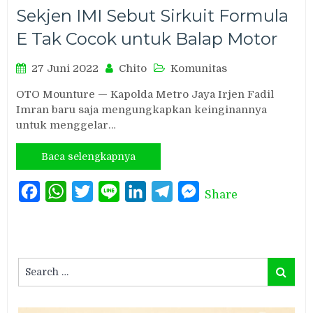
Sekjen IMI Sebut Sirkuit Formula
E Tak Cocok untuk Balap Motor
27 Juni 2022
Chito
Komunitas
OTO Mounture — Kapolda Metro Jaya Irjen Fadil
Imran baru saja mengungkapkan keinginannya
untuk menggelar…
Baca selengkapnya
Facebook
WhatsApp
Twitter
Line
LinkedIn
Telegram
Messenger
Share
Search
Search
for: