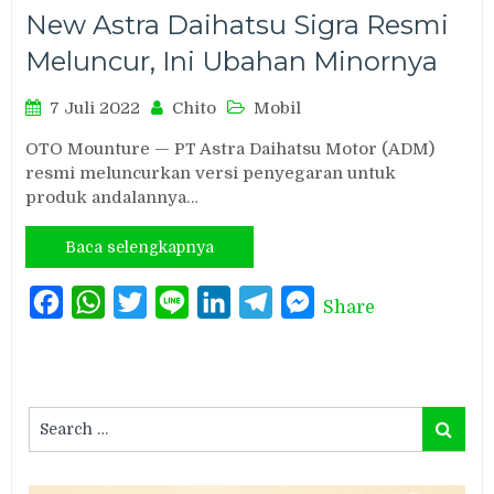
New Astra Daihatsu Sigra Resmi
Meluncur, Ini Ubahan Minornya
7 Juli 2022
Chito
Mobil
OTO Mounture — PT Astra Daihatsu Motor (ADM)
resmi meluncurkan versi penyegaran untuk
produk andalannya…
Baca selengkapnya
Facebook
WhatsApp
Twitter
Line
LinkedIn
Telegram
Messenger
Share
Search
Search
for: