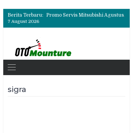
Suzuki XL7 Terbaru Jadi Favorit Test Drive di GIIAS 2026, Ini Fitur yang Paling Dipuji
Bukan Cuma Layar 14,6 Inci, Ini Fitur Pintar Changan Nevo Q05 yang Dibanderol Rp309 Juta
Berita Terbaru:
Promo Servis Mitsubishi Agustus 2026, Ada Diskon ESP dan Bodi & Cat Kilau Merdeka
7 August 2026
Suzuki XL7 Terbaru Jadi Favorit Test Drive di GIIAS 2026, Ini Fitur yang Paling Dipuji
Bukan Cuma Layar 14,6 Inci, Ini Fitur Pintar Changan Nevo Q05 yang Dibanderol Rp309 Juta
sigra