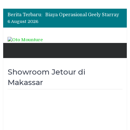
Berita Terbaru:
Biaya Operasional Geely Starray
EM-i Mulai Rp514 Ribu per Bulan,
6 August 2026
Jarak Tempuh Tembus 1.000 Km
All-New Mitsubishi Pajero Siap
Debut, Usung Kemampuan Off-
Road Lebih Tangguh
Wuling Tambah Varian New
Cloud EV SE, Harga Mulai Rp299
Juta
Showroom Jetour di
Makassar