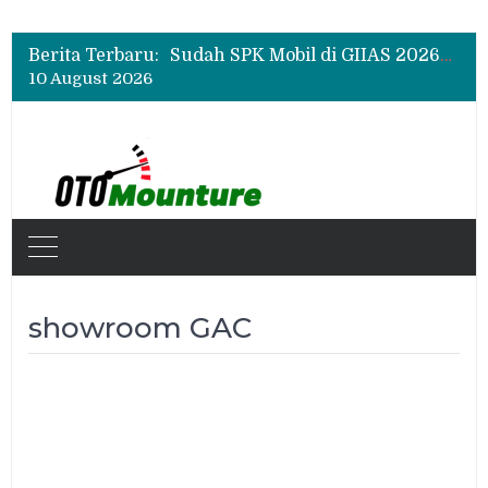
Chery Q Raih Mobil Favorit GIIAS 2026, Test Drive Tembus 200 Sesi per Hari
Rangkul Komunitas Mobil, Motul Indonesia Gelar Car MeetUp Perdana di Tangerang
Sudah SPK Mobil di GIIAS 2026? Ini Tahapan yang Harus Dilakukan Setelah Pameran
Berita Terbaru:
Chery Q Raih Mobil Favorit GIIAS 2026, Test Drive Tembus 200 Sesi per Hari
10 August 2026
Rangkul Komunitas Mobil, Motul Indonesia Gelar Car MeetUp Perdana di Tangerang
showroom GAC