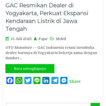
GAC Resmikan Dealer di
Yogyakarta, Perkuat Ekspansi
Kendaraan Listrik di Jawa
Tengah
15 Juli 2025
Fajar
Mobil
OTO Mounture — GAC Indonesia resmi membuka
dealer barunya di Yogyakarta bekerja sama dengan
Sumber…
Baca selengkapnya
Facebook
WhatsApp
Twitter
Line
LinkedIn
Telegram
Messenger
Share
Search