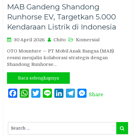
MAB Gandeng Shandong
Runhorse EV, Targetkan 5.000
Kendaraan Listrik di Indonesia
30 April 2026
Chito
Komersial
OTO Mounture — PT Mobil Anak Bangsa (MAB)
resmi menjalin kolaborasi strategis dengan
Shandong Runhorse…
Baca selengkapnya
Facebook
WhatsApp
Twitter
Line
LinkedIn
Telegram
Messenger
Share
Search
Search
for: