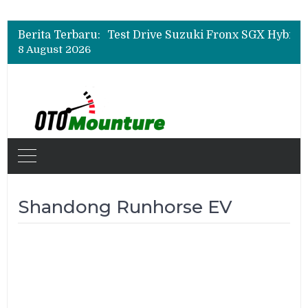
Leapmotor Mulai Perakitan Lokal di Indonesia, B10 dan C10 Jadi Model Perdana
Beli Mobil Jangan Cuma Lihat Cicilan, TAF dan OJK Tekankan Pentingnya Literasi Keuangan
Berita Terbaru:
Test Drive Suzuki Fronx SGX Hybrid Kuro di GIIAS 2026, Peserta Soroti Desain Sporty dan DVR
8 August 2026
Leapmotor Mulai Perakitan Lokal di Indonesia, B10 dan C10 Jadi Model Perdana
Beli Mobil Jangan Cuma Lihat Cicilan, TAF dan OJK Tekankan Pentingnya Literasi Keuangan
Shandong Runhorse EV