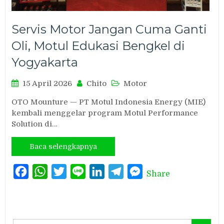
Servis Motor Jangan Cuma Ganti
Oli, Motul Edukasi Bengkel di
Yogyakarta
15 April 2026
Chito
Motor
OTO Mounture — PT Motul Indonesia Energy (MIE)
kembali menggelar program Motul Performance
Solution di…
Baca selengkapnya
Facebook
WhatsApp
Twitter
Line
LinkedIn
Telegram
Messenger
Share
Search