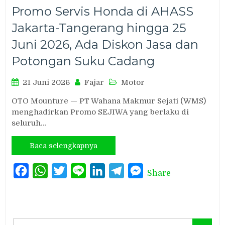
Promo Servis Honda di AHASS
Jakarta-Tangerang hingga 25
Juni 2026, Ada Diskon Jasa dan
Potongan Suku Cadang
21 Juni 2026
Fajar
Motor
OTO Mounture — PT Wahana Makmur Sejati (WMS)
menghadirkan Promo SEJIWA yang berlaku di
seluruh…
Baca selengkapnya
Facebook
WhatsApp
Twitter
Line
LinkedIn
Telegram
Messenger
Share
Search