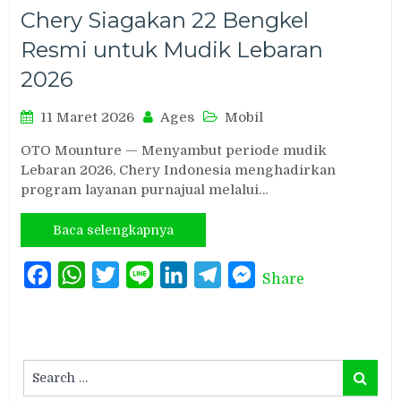
Chery Siagakan 22 Bengkel
Resmi untuk Mudik Lebaran
2026
11 Maret 2026
Ages
Mobil
OTO Mounture — Menyambut periode mudik
Lebaran 2026, Chery Indonesia menghadirkan
program layanan purnajual melalui…
Baca selengkapnya
Facebook
WhatsApp
Twitter
Line
LinkedIn
Telegram
Messenger
Share
Search
Search
for: