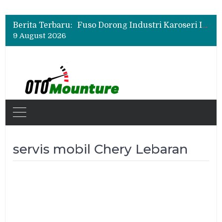
New Daihatsu Sigra 1.2R Punya Tampilan Lebih Sporty, Ini Fitur dan Spesifikasinya
Insentif Mobil Listrik 2026 Tak Berlaku untuk Hybrid? Ini Penjelasan Pemerintah
Berita Terbaru:
Fuso Dorong Industri Karoseri Indonesia Naik Kelas Lewat Program Sertifikasi
9 August 2026
New Daihatsu Sigra 1.2R Punya Tampilan Lebih Sporty, Ini Fitur dan Spesifikasinya
Insentif Mobil Listrik 2026 Tak Berlaku untuk Hybrid? Ini Penjelasan Pemerintah
servis mobil Chery Lebaran