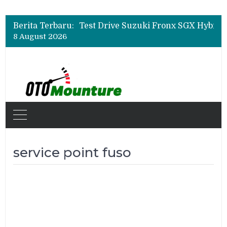
Leapmotor Mulai Perakitan Lokal di Indonesia, B10 dan C10 Jadi Model Perdana
Beli Mobil Jangan Cuma Lihat Cicilan, TAF dan OJK Tekankan Pentingnya Literasi Keuangan
Berita Terbaru:
Test Drive Suzuki Fronx SGX Hybrid Kuro di GIIAS 2026, Peserta Soroti Desain Sporty dan DVR
8 August 2026
Leapmotor Mulai Perakitan Lokal di Indonesia, B10 dan C10 Jadi Model Perdana
Beli Mobil Jangan Cuma Lihat Cicilan, TAF dan OJK Tekankan Pentingnya Literasi Keuangan
service point fuso