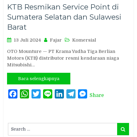
KTB Resmikan Service Point di
Sumatera Selatan dan Sulawesi
Barat
13 Juli 2024
Fajar
Komersial
OTO Mounture — PT Krama Yudha Tiga Berlian
Motors (KTB) distributor resmi kendaraan niaga
Mitsubishi…
Baca selengkapnya
Facebook
WhatsApp
Twitter
Line
LinkedIn
Telegram
Messenger
Share
Search
Search
for: