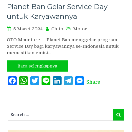
Planet Ban Gelar Service Day
untuk Karyawannya
5 Maret 2024
Chito
Motor
OTO Mounture — Planet Ban menggelar program
Service Day bagi karyawannya se-Indonesia untuk
memastikan emisi…
Baca selengkapnya
Facebook
WhatsApp
Twitter
Line
LinkedIn
Telegram
Messenger
Share
Search
Search
for: