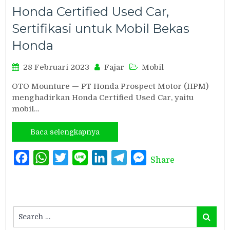
Honda Certified Used Car,
Sertifikasi untuk Mobil Bekas
Honda
28 Februari 2023
Fajar
Mobil
OTO Mounture — PT Honda Prospect Motor (HPM)
menghadirkan Honda Certified Used Car, yaitu
mobil…
Baca selengkapnya
Facebook
WhatsApp
Twitter
Line
LinkedIn
Telegram
Messenger
Share
Search
Search
for: