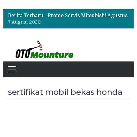
Suzuki XL7 Terbaru Jadi Favorit Test Drive di GIIAS 2026, Ini Fitur yang Paling Dipuji
Bukan Cuma Layar 14,6 Inci, Ini Fitur Pintar Changan Nevo Q05 yang Dibanderol Rp309 Juta
Berita Terbaru:
Promo Servis Mitsubishi Agustus 2026, Ada Diskon ESP dan Bodi & Cat Kilau Merdeka
7 August 2026
Suzuki XL7 Terbaru Jadi Favorit Test Drive di GIIAS 2026, Ini Fitur yang Paling Dipuji
Bukan Cuma Layar 14,6 Inci, Ini Fitur Pintar Changan Nevo Q05 yang Dibanderol Rp309 Juta
sertifikat mobil bekas honda