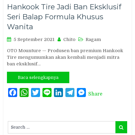
Hankook Tire Jadi Ban Eksklusif
Seri Balap Formula Khusus
Wanita
5 September 2021
Chito
Ragam
OTO Mounture — Produsen ban premium Hankook
Tire mengumumkan akan kembali menjadi mitra
ban eksklusif…
Baca selengkapnya
Facebook
WhatsApp
Twitter
Line
LinkedIn
Telegram
Messenger
Share
Search
Search
for: