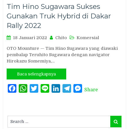
Tim Hino Sugawara Sukses
Gunakan Truk Hybrid di Dakar
Rally 2022
18 Januari 2022
Chito
Komersial
OTO Mounture — Tim Hino Sugawara yang diawaki
pembalap Teruhito Sugawara dengan navigator
Hirokazu Somemiya,…
Baca selengkapnya
Facebook
WhatsApp
Twitter
Line
LinkedIn
Telegram
Messenger
Share
Search
Search
for: