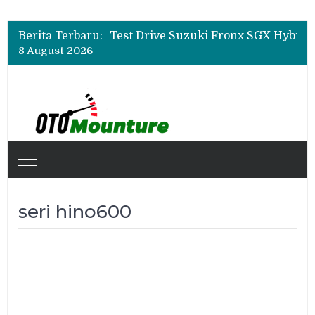
Leapmotor Mulai Perakitan Lokal di Indonesia, B10 dan C10 Jadi Model Perdana
Beli Mobil Jangan Cuma Lihat Cicilan, TAF dan OJK Tekankan Pentingnya Literasi Keuangan
Berita Terbaru:
Test Drive Suzuki Fronx SGX Hybrid Kuro di GIIAS 2026, Peserta Soroti Desain Sporty dan DVR
8 August 2026
Leapmotor Mulai Perakitan Lokal di Indonesia, B10 dan C10 Jadi Model Perdana
Beli Mobil Jangan Cuma Lihat Cicilan, TAF dan OJK Tekankan Pentingnya Literasi Keuangan
seri hino600