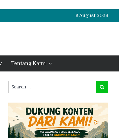
6 August 2026
w
Tentang Kami
Search
Search
for: