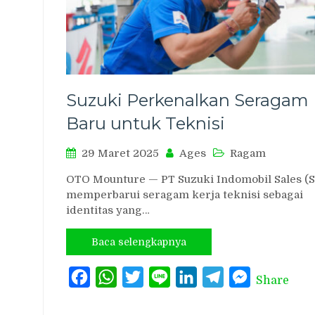
Suzuki Perkenalkan Seragam
Baru untuk Teknisi
29 Maret 2025
Ages
Ragam
OTO Mounture — PT Suzuki Indomobil Sales (S
memperbarui seragam kerja teknisi sebagai
identitas yang…
Baca selengkapnya
Facebook
WhatsApp
Twitter
Line
LinkedIn
Telegram
Messenger
Share