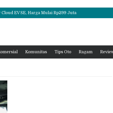
Daihatsu Hadirkan Rocky Hybrid, New Sigra hingga Concept Car di GIIAS 2026
All-New Mitsubishi Pajero Siap Debut, Usung Kemampuan Off-Road Lebih Tangguh
Cloud EV SE, Harga Mulai Rp299 Juta
Daihatsu Hadirkan Rocky Hybrid, New Sigra hingga Concept Car di GIIAS 2026
All-New Mitsubishi Pajero Siap Debut, Usung Kemampuan Off-Road Lebih Tangguh
omersial
Komunitas
Tips Oto
Ragam
Revie