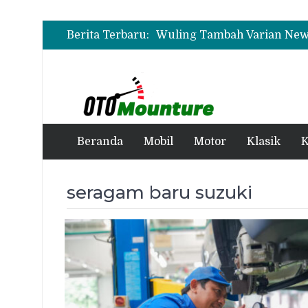
Berita Terbaru:
Wuling Tambah Varian New 
Beranda
Mobil
Motor
Klasik
K
seragam baru suzuki