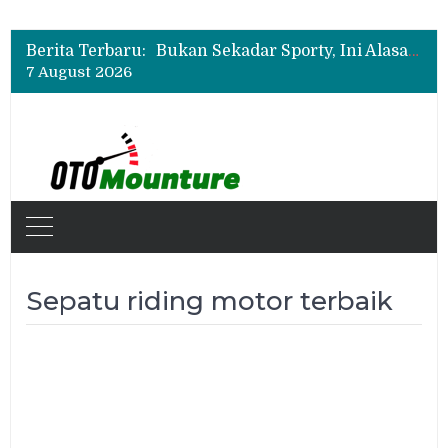
Geely Hadirkan The True Blue Journey, Fans Bisa Dapat Tiket Chelsea vs AC Milan
Suzuki XL7 Terbaru Jadi Favorit Test Drive di GIIAS 2026, Ini Fitur yang Paling Dipuji
Berita Terbaru:
Bukan Sekadar Sporty, Ini Alasan Suzuki Fronx SGX Hybrid Kuro Layak Dilirik
7 August 2026
Geely Hadirkan The True Blue Journey, Fans Bisa Dapat Tiket Chelsea vs AC Milan
Suzuki XL7 Terbaru Jadi Favorit Test Drive di GIIAS 2026, Ini Fitur yang Paling Dipuji
Sepatu riding motor terbaik