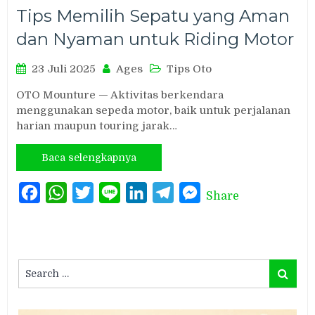
Tips Memilih Sepatu yang Aman
dan Nyaman untuk Riding Motor
23 Juli 2025
Ages
Tips Oto
OTO Mounture — Aktivitas berkendara
menggunakan sepeda motor, baik untuk perjalanan
harian maupun touring jarak…
Baca selengkapnya
Facebook
WhatsApp
Twitter
Line
LinkedIn
Telegram
Messenger
Share
Search
Search
for: